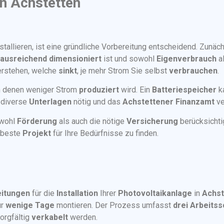
in Achstetten
stallieren, ist eine gründliche Vorbereitung entscheidend. Zunäch
ausreichend dimensioniert
ist und sowohl
Eigenverbrauch
a
rstehen, welche
sinkt
, je mehr Strom Sie selbst
verbrauchen
.
in denen weniger Strom
produziert
wird. Ein
Batteriespeicher
ka
 diverse
Unterlagen
nötig und das
Achstettener Finanzamt
ve
owohl
Förderung
als auch die nötige
Versicherung
berücksichti
 beste
Projekt
für Ihre Bedürfnisse zu finden.
itungen
für die
Installation
Ihrer
Photovoltaikanlage
in
Achst
ur
wenige Tage
montieren. Der Prozess umfasst
drei Arbeitss
sorgfältig
verkabelt
werden.