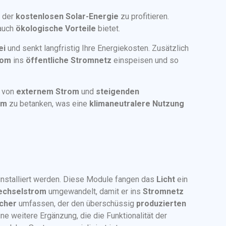
n der
kostenlosen Solar-Energie
zu profitieren.
auch
ökologische Vorteile
bietet.
ei
und senkt langfristig Ihre Energiekosten. Zusätzlich
rom
ins
öffentliche Stromnetz
einspeisen und so
von
externem Strom
und
steigenden
om
zu betanken, was eine
klimaneutralere Nutzung
installiert werden. Diese Module fangen das
Licht
ein
chselstrom
umgewandelt, damit er ins
Stromnetz
icher
umfassen, der den überschüssig
produzierten
eine weitere Ergänzung, die die Funktionalität der