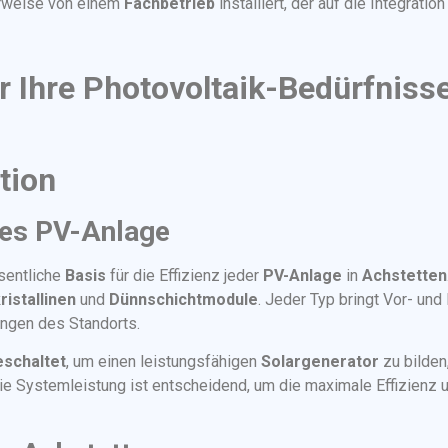
erweise von einem
Fachbetrieb
installiert, der auf die Integratio
r Ihre Photovoltaik-Bedürfniss
tion
des PV-Anlage
sentliche
Basis
für die Effizienz jeder
PV-Anlage
in
Achstetten
ristallinen
und
Dünnschichtmodule
. Jeder Typ bringt Vor- und
ungen des Standorts.
schaltet
, um einen leistungsfähigen
Solargenerator
zu bilden
ie Systemleistung ist entscheidend, um die maximale Effizienz u