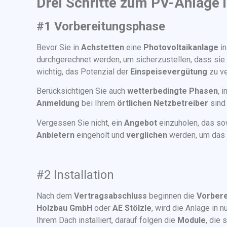
Drei Schritte zum PV-Anlage 
#1 Vorbereitungsphase
Bevor Sie in
Achstetten
eine
Photovoltaikanlage
in
durchgerechnet werden, um sicherzustellen, dass sie
wichtig, das Potenzial der
Einspeisevergütung
zu ve
Berücksichtigen Sie auch
wetterbedingte Phasen
, 
Anmeldung
bei Ihrem
örtlichen Netzbetreiber
sind
Vergessen Sie nicht, ein
Angebot
einzuholen, das s
Anbietern
eingeholt und
verglichen
werden, um das
#2 Installation
Nach dem
Vertragsabschluss
beginnen die
Vorbere
Holzbau GmbH
oder
AE Stölzle
, wird die Anlage in n
Ihrem Dach installiert, darauf folgen die
Module
, die 