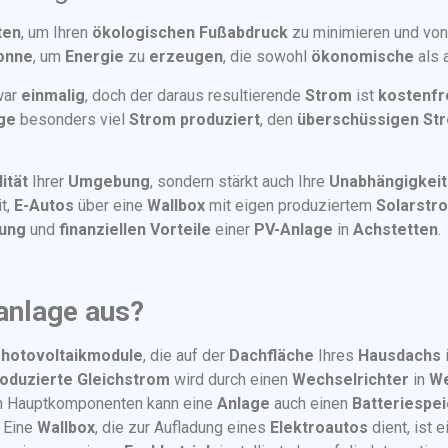
ten
, um Ihren
ökologischen Fußabdruck
zu minimieren und vo
onne
, um
Energie
zu
erzeugen
, die sowohl
ökonomische
als 
war
einmalig
, doch der daraus resultierende
Strom
ist
kostenfr
ge
besonders viel
Strom produziert
, den
überschüssigen St
ität
Ihrer
Umgebung
, sondern stärkt auch Ihre
Unabhängigkeit
t,
E-Autos
über eine
Wallbox
mit eigen produziertem
Solarstr
ung
und
finanziellen Vorteile
einer
PV-Anlage
in
Achstetten
.
anlage aus?
hotovoltaikmodule
, die auf der
Dachfläche
Ihres
Hausdachs
oduzierte Gleichstrom
wird durch einen
Wechselrichter
in
We
en Hauptkomponenten kann eine
Anlage
auch einen
Batteriespe
. Eine
Wallbox
, die zur Aufladung eines
Elektroautos
dient, ist 