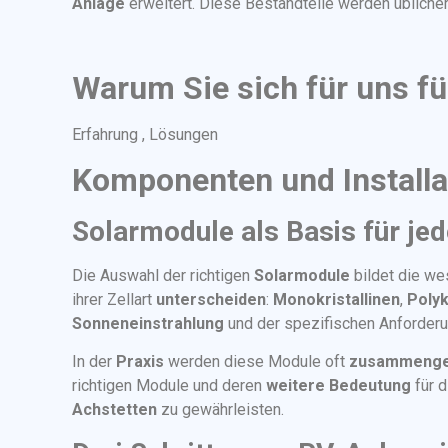
Anlage
erweitert. Diese Bestandteile werden üblich
Warum Sie sich für uns fü
Erfahrung , Lösungen
Komponenten und Installa
Solarmodule als Basis für je
Die Auswahl der richtigen
Solarmodule
bildet die we
ihrer Zellart
unterscheiden
:
Monokristallinen
,
Polyk
Sonneneinstrahlung
und der spezifischen Anforder
In der
Praxis
werden diese Module oft
zusammenge
richtigen Module und deren
weitere
Bedeutung
für d
Achstetten
zu gewährleisten.