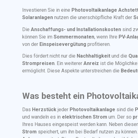
Investieren Sie in eine
Photovoltaikanlage Achstet
Solaranlagen
nutzen die unerschöpfliche Kraft der
S
Die
Anschaffungs- und Installationskosten
sind z
können Sie im
Sommermonaten
, wenn Ihre
PV-Anla
von der
Einspeisevergütung
profitieren.
Dies fördert nicht nur die
Nachhaltigkeit
und die
Qual
Strompreisen
. Ein weiterer
Anreiz
ist die Möglichkei
ermöglicht. Diese Aspekte unterstreichen die
Bedeut
Was besteht ein Photovoltaik
Das
Herzstück
jeder
Photovoltaikanlage
sind die
P
und wandeln es in
elektrischen Strom
um. Der so
pr
Ihres Hauses eingespeist werden kann. Neben dies
Strom
speichert, um ihn bei Bedarf nutzen zu können