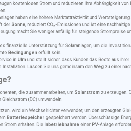
eugen kostenlosen Strom und reduzieren Ihre Abhängigkeit von
en.
nlagen haben eine höhere Marktattraktivität und Wertsteigerung.
ft der
Sonne
, reduziert CO₂-Emissionen und ist eine nachhaltige
ugung macht Sie weniger anfällig für steigende Strompreise un
es finanzielle Unterstützung für Solaranlagen, um die Investiti
mmte
Bedingungen
erfüllt sein.
ervice in
Ulm
und stellt sicher, dass Kunden das Beste aus ihrer 
e Installation. Lassen Sie uns gemeinsam den
Weg
zu einer nac
ge?
onenten, die zusammenarbeiten, um
Solarstrom
zu erzeugen. D
in Gleichstrom (DC) umwandeln.
zen, wird ein Wechselrichter verwendet, um den erzeugten Gl
inem
Batteriespeicher
gespeichert werden. Überschüssige Energ
n Strom erhalten. Die
Inbetriebnahme
einer
PV
-Anlage erford