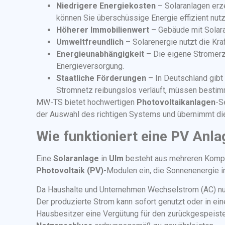
Niedrigere Energiekosten
– Solaranlagen erz
können Sie überschüssige Energie effizient nutz
Höherer Immobilienwert
– Gebäude mit Solara
Umweltfreundlich
– Solarenergie nutzt die Kra
Energieunabhängigkeit
– Die eigene Stromerze
Energieversorgung.
Staatliche Förderungen
– In Deutschland gibt 
Stromnetz reibungslos verläuft, müssen besti
MW-TS bietet hochwertigen
Photovoltaikanlagen
-S
der Auswahl des richtigen Systems und übernimmt di
Wie funktioniert eine PV Anla
Eine
Solaranlage
in
Ulm
besteht aus mehreren Komp
Photovoltaik (PV)
-Modulen ein, die Sonnenenergie 
Da Haushalte und Unternehmen Wechselstrom (AC) nut
Der produzierte Strom kann sofort genutzt oder in e
Hausbesitzer eine Vergütung für den zurückgespeiste