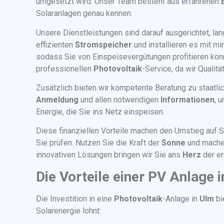
umgesetzt wird. Unser Team besteht aus erfahrenen
Solaranlagen genau kennen.
Unsere Dienstleistungen sind darauf ausgerichtet, lang
effizienten
Stromspeicher
und installieren es mit mi
sodass Sie von Einspeisevergütungen profitieren könn
professionellen
Photovoltaik
-Service, da wir Qualit
Zusätzlich bieten wir kompetente Beratung zu staatli
Anmeldung
und allen notwendigen
Informationen
, 
Energie, die Sie ins Netz einspeisen.
Diese finanziellen Vorteile machen den Umstieg auf So
Sie prüfen. Nutzen Sie die Kraft der
Sonne
und machen
innovativen Lösungen bringen wir Sie ans
Herz
der er
Die Vorteile einer PV Anlage 
Die Investition in eine
Photovoltaik
-Anlage in
Ulm
bi
Solarenergie lohnt: