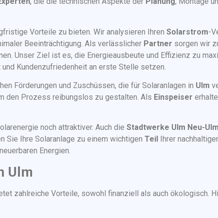
Experten
, die die technischen Aspekte der
Planung
, Montage u
fristige Vorteile zu bieten. Wir analysieren Ihren
Solarstrom
-V
nimaler Beeinträchtigung. Als verlässlicher
Partner
sorgen wir z
en. Unser Ziel ist es, die Energieausbeute und Effizienz zu max
ät und Kundenzufriedenheit an erste Stelle setzen.
chen Förderungen und Zuschüssen, die für Solaranlagen in
Ulm
ve
um den Prozess reibungslos zu gestalten. Als
Einspeiser
erhalte
larenergie noch attraktiver. Auch die
Stadtwerke Ulm Neu-Ul
 Sie Ihre Solaranlage zu einem wichtigen
Teil
Ihrer nachhaltige
neuerbaren Energien.
in Ulm
etet zahlreiche Vorteile, sowohl finanziell als auch ökologisch. 