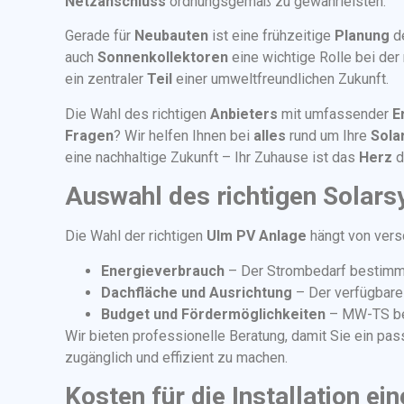
Netzanschluss
ordnungsgemäß zu gewährleisten.
Gerade für
Neubauten
ist eine frühzeitige
Planung
d
auch
Sonnenkollektoren
eine wichtige Rolle bei de
ein zentraler
Teil
einer umweltfreundlichen Zukunft.
Die Wahl des richtigen
Anbieters
mit umfassender
E
Fragen
? Wir helfen Ihnen bei
alles
rund um Ihre
Sola
eine nachhaltige Zukunft – Ihr Zuhause ist das
Herz
d
Auswahl des richtigen Solar
Die Wahl der richtigen
Ulm PV Anlage
hängt von versc
Energieverbrauch
– Der Strombedarf bestimmt
Dachfläche und Ausrichtung
– Der verfügbare 
Budget und Fördermöglichkeiten
– MW-TS berä
Wir bieten professionelle Beratung, damit Sie ein pas
zugänglich und effizient zu machen.
Kosten für die Installation ei