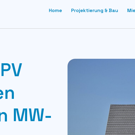
Home
Projektierung & Bau
Mi
 PV
en
on MW-