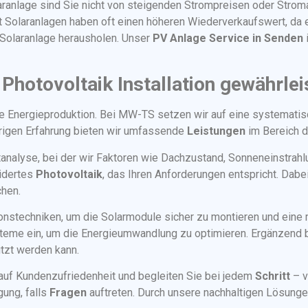
laranlage sind Sie nicht von steigenden Strompreisen oder Stroma
t Solaranlagen haben oft einen höheren Wiederverkaufswert, da 
 Solaranlage herausholen. Unser
PV Anlage Service in Senden
hotovoltaik Installation gewährlei
h die Energieproduktion. Bei MW-TS setzen wir auf eine systema
rigen Erfahrung bieten wir umfassende
Leistungen
im Bereich d
rtanalyse, bei der wir Faktoren wie Dachzustand, Sonneneinstrah
idertes
Photovoltaik
, das Ihren Anforderungen entspricht. Dabe
chen.
tionstechniken, um die Solarmodule sicher zu montieren und ein
teme ein, um die Energieumwandlung zu optimieren. Ergänzend 
tzt werden kann.
auf Kundenzufriedenheit und begleiten Sie bei jedem
Schritt
– v
gung, falls
Fragen
auftreten. Durch unsere nachhaltigen Lösung