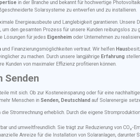
pertise
in der Branche und bekannt für hochwertige Photovoltaik
eschneiderte Solarsysteme zu entwerfen und zu installieren.
imale Energieausbeute und Langlebigkeit garantieren. Unsere D
, um den gesamten Prozess für unsere Kunden reibungslos zu ge
le Lösungen für jedes
Eigenheim
oder Unternehmen zu realisier
n
und Finanzierungsmöglichkeiten vertraut. Wir helfen
Haus
besit
inglicher zu machen. Durch unsere langjährige
Erfahrung
stellen
e Kunden von maximaler Effizienz profitieren können.
in Senden
rteile mit sich. Ob zur Kosteneinsparung oder für eine nachhalt
r mehr Menschen in
Senden, Deutschland
auf Solarenergie setz
n die Stromrechnung erheblich. Durch die eigene Stromproduktio
erbar und umweltfreundlich. Sie trägt zur Reduzierung von CO₂-Em
inanzielle Anreize für die Installation von Solaranlagen, darunt