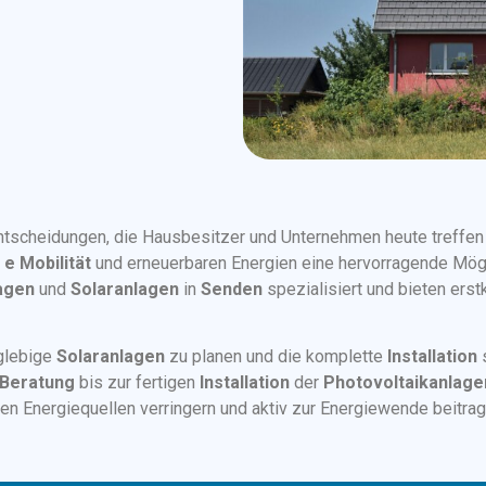
n Entscheidungen, die Hausbesitzer und Unternehmen heute treffe
u
e Mobilität
und erneuerbaren Energien eine hervorragende Mögl
agen
und
Solaranlagen
in
Senden
spezialisiert und bieten erst
nglebige
Solaranlagen
zu planen und die komplette
Installation
Beratung
bis zur fertigen
Installation
der
Photovoltaikanlage
llen Energiequellen verringern und aktiv zur Energiewende beitrag