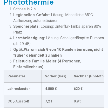
Photothermie
Schnee in 2 h
Legionellen-Gefahr:
Lösung: Monatliche 65°C-
Aufheizung automatisieren
Speicherplatz:
Lösung: Unterflur-Tanks sparen 80%
Platz
Lärmbelästigung:
Lösung: Schallgedämpfte Pumpen
(ab 29 dB)
Optik:
Warum sich 9 von 10 Kunden bereuen, nicht
früher gehandelt zu haben
Fallstudie Familie Meier (4 Personen,
Einfamilienhaus):
Parameter
Vorher (Gas)
Nachher (Photother
Jahreskosten
4.800 €
620 €
CO₂-Ausstoß
7,2 t
0,9 t